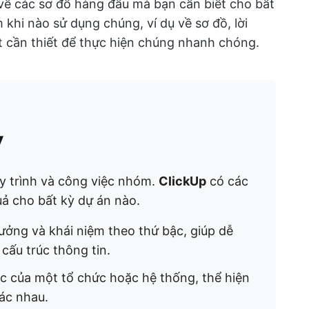
 về các sơ đồ hàng đầu mà bạn cần biết cho bất
 khi nào sử dụng chúng, ví dụ về sơ đồ, lời
t cần thiết để thực hiện chúng nhanh chóng.
y
uy trình và công việc nhóm.
ClickUp
có các
uả cho bất kỳ dự án nào.
tưởng và khái niệm theo thứ bậc, giúp dễ
ấu trúc thông tin. ​
úc của một tổ chức hoặc hệ thống, thể hiện
c nhau. ​