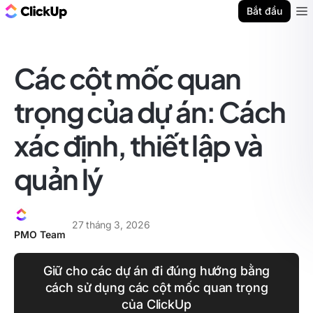
ClickUp Blog
Bắt đầu
Ope
Các cột mốc quan
trọng của dự án: Cách
xác định, thiết lập và
quản lý
27 tháng 3, 2026
PMO Team
Giữ cho các dự án đi đúng hướng bằng
cách sử dụng các cột mốc quan trọng
của ClickUp