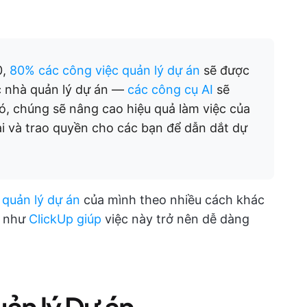
0,
80% các công việc quản lý dự án
sẽ được
ác nhà quản lý dự án —
các công cụ AI
sẽ
ó, chúng sẽ nâng cao hiệu quả làm việc của
ai và trao quyền cho các bạn để dẫn dắt dự
ụ
quản lý dự án
của mình theo nhiều cách khác
cụ như
ClickUp giúp
việc này trở nên dễ dàng
uản lý Dự án