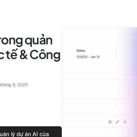
trong quản
ực tế & Công
 tháng 9, 2025
uản lý dự án AI của