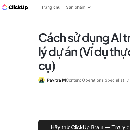
ClickUp Blog
Trang chủ
Sản phẩm
Cách sử dụng AI 
lý dự án (Ví dụ th
cụ)
Pavitra M
Content Operations Specialist
7
Hãy thử ClickUp Brain — Trợ lý q