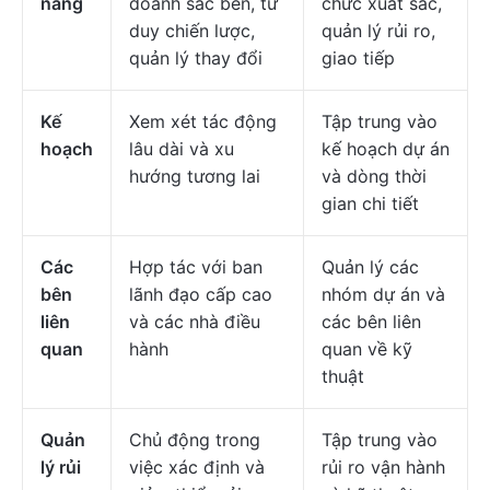
năng
doanh sắc bén, tư
chức xuất sắc,
duy chiến lược,
quản lý rủi ro,
quản lý thay đổi
giao tiếp
Kế
Xem xét tác động
Tập trung vào
hoạch
lâu dài và xu
kế hoạch dự án
hướng tương lai
và dòng thời
gian chi tiết
Các
Hợp tác với ban
Quản lý các
bên
lãnh đạo cấp cao
nhóm dự án và
liên
và các nhà điều
các bên liên
quan
hành
quan về kỹ
thuật
Quản
Chủ động trong
Tập trung vào
lý rủi
việc xác định và
rủi ro vận hành