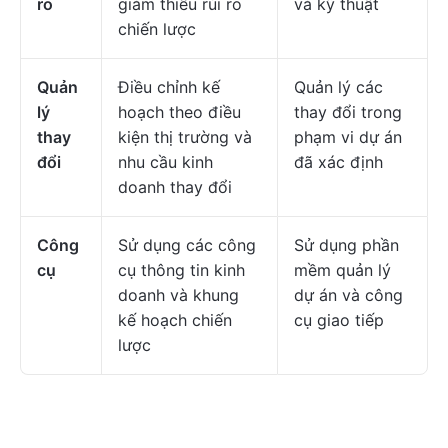
ro
giảm thiểu rủi ro
và kỹ thuật
chiến lược
Quản
Điều chỉnh kế
Quản lý các
lý
hoạch theo điều
thay đổi trong
thay
kiện thị trường và
phạm vi dự án
đổi
nhu cầu kinh
đã xác định
doanh thay đổi
Công
Sử dụng các công
Sử dụng phần
cụ
cụ thông tin kinh
mềm quản lý
doanh và khung
dự án và công
kế hoạch chiến
cụ giao tiếp
lược