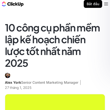
ClickUp Blog
Bắt đầu
Ope
10 công cụ phần mềm
lập kế hoạch chiến
lược tốt nhất năm
2025
Alex York
Senior Content Marketing Manager
27 tháng 1, 2025