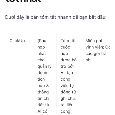
Dưới đây là bản tóm tắt nhanh để bạn bắt đầu:
ClickUp
(Phù
Tóm tắt
Miễn phí
hợp
cuộc
vĩnh viễn; Có
nhất
họp
các gói trả
cho
được hỗ
phí
quản lý
trợ bởi
dự án
AI, tạo
tích
công
hợp &
việc tự
thông
động từ
tin chi
ghi chú,
tiết từ
tài liệu
AI có
cộng