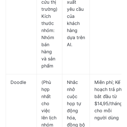
cứu thị
xuất
trường)
yêu cầu
Kích
của
thước
khách
nhóm:
hàng
Nhóm
dựa trên
bán
AI.
hàng
và sản
phẩm
Doodle
(Phù
Nhắc
Miễn phí; Kế
hợp
nhở
hoạch trả phí
nhất
cuộc
bắt đầu từ
cho
họp tự
$14,95/tháng
việc
động
cho mỗi
lên lịch
hóa,
người dùng
nhóm
đồng bộ