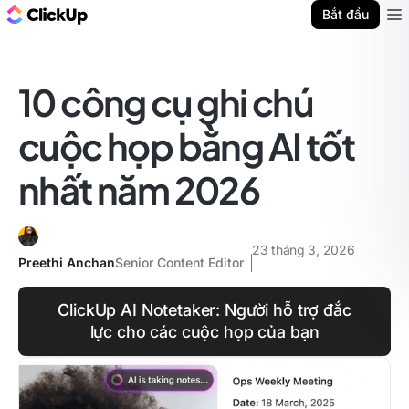
ClickUp Blog
Bắt đầu
Ope
10 công cụ ghi chú
cuộc họp bằng AI tốt
nhất năm 2026
23 tháng 3, 2026
Preethi Anchan
Senior Content Editor
ClickUp AI Notetaker: Người hỗ trợ đắc
lực cho các cuộc họp của bạn