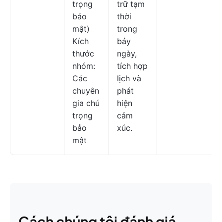
trọng
trữ tạm
bảo
thời
mật)
trong
Kích
bảy
thước
ngày,
nhóm:
tích hợp
Các
lịch và
chuyên
phát
gia chú
hiện
trọng
cảm
bảo
xúc.
mật
Cách chúng tôi đánh giá