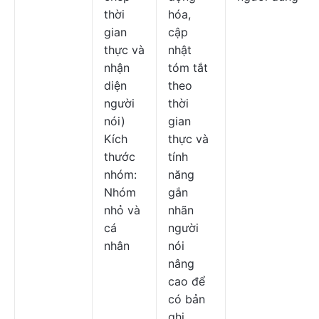
thời
hóa,
gian
cập
thực và
nhật
nhận
tóm tắt
diện
theo
người
thời
nói)
gian
Kích
thực và
thước
tính
nhóm:
năng
Nhóm
gắn
nhỏ và
nhãn
cá
người
nhân
nói
nâng
cao để
có bản
ghi