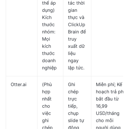
thể áp
tác thời
dụng)
gian
Kích
thực và
thước
ClickUp
nhóm:
Brain để
Mọi
truy
kích
xuất dữ
thước
liệu
doanh
ngay
nghiệp
lập tức.
Otter.ai
(Phù
Ghi
Miễn phí; Kế
hợp
chép
hoạch trả phí
nhất
trực
bắt đầu từ
cho
tiếp,
16,99
việc
chụp
USD/tháng
ghi
slide tự
cho mỗi
chép
động
người dùng