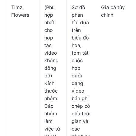
Timz.
(Phù
Sơ đồ
Giá cả tùy
Flowers
hợp
phản
chỉnh
nhất
hồi dựa
cho
trên
hợp
biểu đồ
tác
hoa,
video
tóm tắt
không
cuộc
đồng
họp
bộ)
dưới
Kích
dạng
thước
video,
nhóm:
bản ghi
Các
chép có
nhóm
dấu thời
làm
gian và
việc từ
các