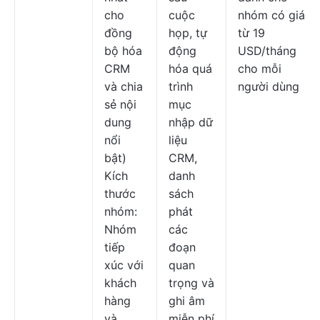
cho
cuộc
nhóm có giá
đồng
họp, tự
từ 19
bộ hóa
động
USD/tháng
CRM
hóa quá
cho mỗi
và chia
trình
người dùng
sẻ nội
mục
dung
nhập dữ
nổi
liệu
bật)
CRM,
Kích
danh
thước
sách
nhóm:
phát
Nhóm
các
tiếp
đoạn
xúc với
quan
khách
trọng và
hàng
ghi âm
và
miễn phí