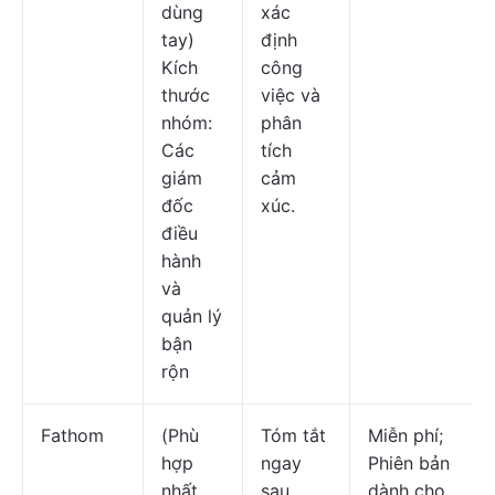
dùng
xác
tay)
định
Kích
công
thước
việc và
nhóm:
phân
Các
tích
giám
cảm
đốc
xúc.
điều
hành
và
quản lý
bận
rộn
Fathom
(Phù
Tóm tắt
Miễn phí;
hợp
ngay
Phiên bản
nhất
sau
dành cho