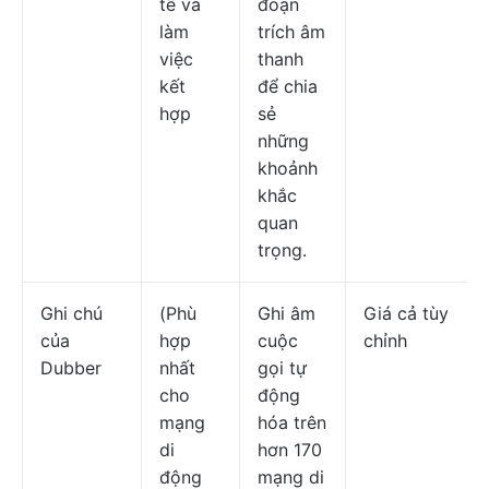
tế và
đoạn
làm
trích âm
việc
thanh
kết
để chia
hợp
sẻ
những
khoảnh
khắc
quan
trọng.
Ghi chú
(Phù
Ghi âm
Giá cả tùy
của
hợp
cuộc
chỉnh
Dubber
nhất
gọi tự
cho
động
mạng
hóa trên
di
hơn 170
động
mạng di