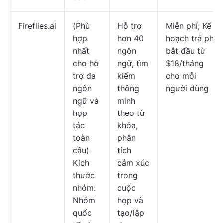
Fireflies.ai
(Phù
Hỗ trợ
Miễn phí; Kế
hợp
hơn 40
hoạch trả phí
nhất
ngôn
bắt đầu từ
cho hỗ
ngữ, tìm
$18/tháng
trợ đa
kiếm
cho mỗi
ngôn
thông
người dùng
ngữ và
minh
hợp
theo từ
tác
khóa,
toàn
phân
cầu)
tích
Kích
cảm xúc
thước
trong
nhóm:
cuộc
Nhóm
họp và
quốc
tạo/lập