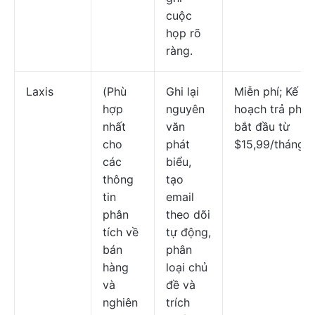
cuộc
họp rõ
ràng.
Laxis
(Phù
Ghi lại
Miễn phí; Kế
hợp
nguyên
hoạch trả phí
nhất
văn
bắt đầu từ
cho
phát
$15,99/tháng
các
biểu,
thông
tạo
tin
email
phân
theo dõi
tích về
tự động,
bán
phân
hàng
loại chủ
và
đề và
nghiên
trích