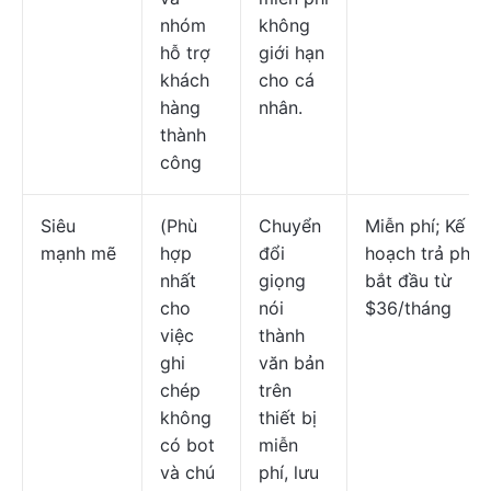
nhóm
không
hỗ trợ
giới hạn
khách
cho cá
hàng
nhân.
thành
công
Siêu
(Phù
Chuyển
Miễn phí; Kế
mạnh mẽ
hợp
đổi
hoạch trả phí
nhất
giọng
bắt đầu từ
cho
nói
$36/tháng
việc
thành
ghi
văn bản
chép
trên
không
thiết bị
có bot
miễn
và chú
phí, lưu