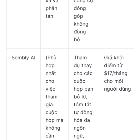
xa và
công cụ
phân
đóng
tán
góp
không
đồng
bộ.
Sembly AI
(Phù
Tham
Giá khởi
hợp
dự thay
điểm từ
nhất
cho các
$17/tháng
cho
cuộc
cho mỗi
việc
họp bạn
người dùng
tham
bỏ lỡ,
gia
tóm tắt
cuộc
tự động
họp mà
hóa đa
không
ngôn
cần
ngữ,