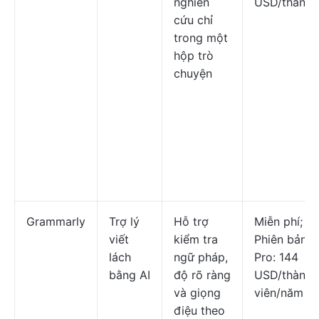
nghiên
USD/tháng
cứu chỉ
trong một
hộp trò
chuyện
Grammarly
Trợ lý
Hỗ trợ
Miễn phí;
viết
kiểm tra
Phiên bản
lách
ngữ pháp,
Pro: 144
bằng AI
độ rõ ràng
USD/thành
và giọng
viên/năm
điệu theo