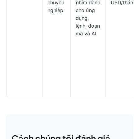
chuyên
phím dành
USD/tháng
nghiệp
cho ứng
dụng,
lệnh, đoạn
mã và AI
Cách chúng tôi đánh giá