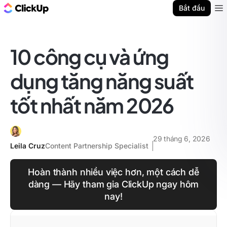
ClickUp Blog
Bắt đầu
Ope
10 công cụ và ứng
dụng tăng năng suất
tốt nhất năm 2026
29 tháng 6, 2026
Leila Cruz
Content Partnership Specialist
Hoàn thành nhiều việc hơn, một cách dễ
dàng — Hãy tham gia ClickUp ngay hôm
nay!