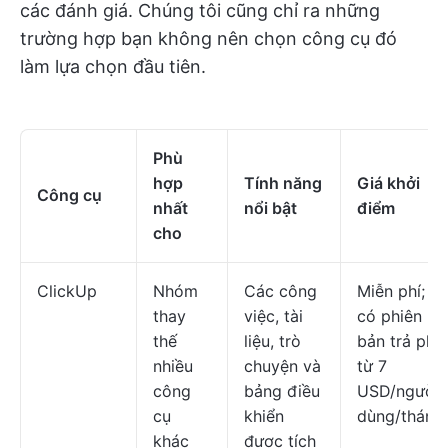
các đánh giá. Chúng tôi cũng chỉ ra những
trường hợp bạn không nên chọn công cụ đó
làm lựa chọn đầu tiên.
Phù
hợp
Tính năng
Giá khởi
Công cụ
nhất
nổi bật
điểm
cho
ClickUp
Nhóm
Các công
Miễn phí;
thay
việc, tài
có phiên
thế
liệu, trò
bản trả phí
nhiều
chuyện và
từ 7
công
bảng điều
USD/người
cụ
khiển
dùng/tháng
khác
được tích