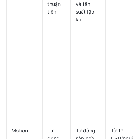
thuận
và tần
tiện
suất lặp
lại
Motion
Tự
Tự động
Từ 19
động
sắp xếp
USD/người