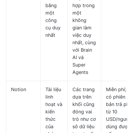
bằng
hợp trong
một
một
công
không
cụ duy
gian làm
nhất
việc duy
nhất, cùng
với Brain
AI và
Super
Agents
Notion
Tài liệu
Các trang
Miễn phí;
linh
dựa trên
có phiên
hoạt và
khối cũng
bản trả phí
kiến
đóng vai
từ 10
thức
trò như cơ
USD/người
của
sở dữ liệu
dùng được