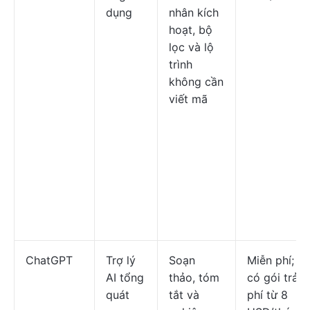
dụng
nhân kích
hoạt, bộ
lọc và lộ
trình
không cần
viết mã
ChatGPT
Trợ lý
Soạn
Miễn phí;
AI tổng
thảo, tóm
có gói trả
quát
tắt và
phí từ 8