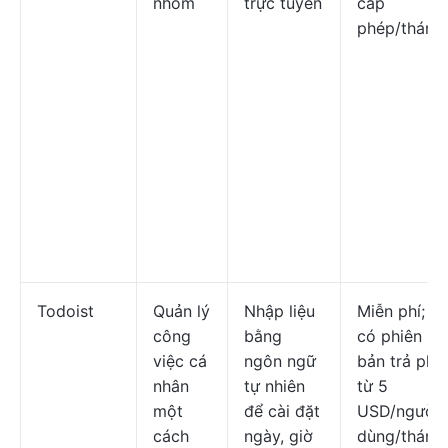
nhóm
trực tuyến
cấp
phép/tháng
Todoist
Quản lý
Nhập liệu
Miễn phí;
công
bằng
có phiên
việc cá
ngôn ngữ
bản trả phí
nhân
tự nhiên
từ 5
một
để cài đặt
USD/người
cách
ngày, giờ
dùng/tháng