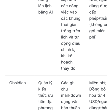
lên lịch
các công
dùng được
bằng AI
việc vào
cấp
các khung
phép/tháng
thời gian
(không có
trống trên
gói miễn
lịch và tự
phí)
động điều
chỉnh lại
khi kế
hoạch
thay đổi
Obsidian
Quản lý
Các ghi
Miễn phí;
kiến
chú
Đồng bộ
thức ưu
markdown
hóa từ 4
tiên địa
dạng văn
USD/người
phương
bản thuần
dùng/tháng