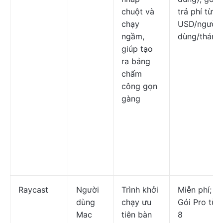
chuột và
trả phí từ 9
chạy
USD/người
ngầm,
dùng/tháng
giúp tạo
ra bảng
chấm
công gọn
gàng
Raycast
Người
Trình khởi
Miễn phí;
dùng
chạy ưu
Gói Pro từ
Mac
tiên bàn
8