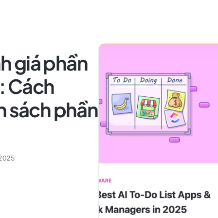
h giá phần
: Cách
h sách phần
 2025