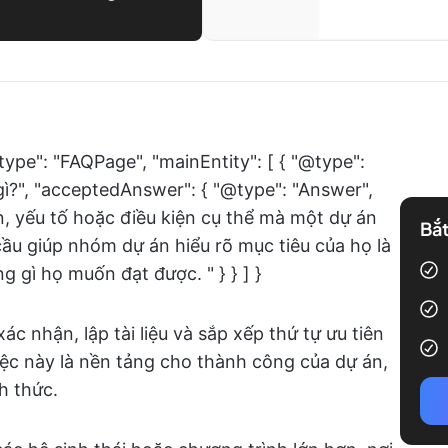
type": "FAQPage", "mainEntity": [ { "@type":
gì?", "acceptedAnswer": { "@type": "Answer",
ẩn, yếu tố hoặc điều kiện cụ thể mà một dự án
Bắt
ầu giúp nhóm dự án hiểu rõ mục tiêu của họ là
g gì họ muốn đạt được. " } } ] }
c nhận, lập tài liệu và sắp xếp thứ tự ưu tiên
ệc này là nền tảng cho thành công của dự án,
h thức.