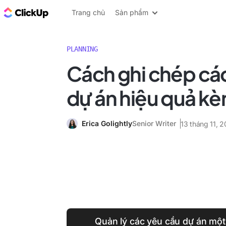
ClickUp Blog
Trang chủ
Sản phẩm
PLANNING
Cách ghi chép cá
dự án hiệu quả kè
Erica Golightly
Senior Writer
13 tháng 11, 
Quản lý các yêu cầu dự án một