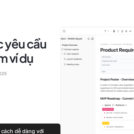
c yêu cầu
m ví dụ
2025
 cách dễ dàng với