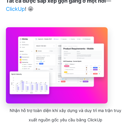
Tất cả được sắp xếp gọn gàng ở một nơi
—
ClickUp
! 🤩
Nhận hỗ trợ toàn diện khi xây dựng và duy trì ma trận truy
xuất nguồn gốc yêu cầu bằng ClickUp