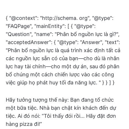
{ "@context": "http://schema. org", "@type":
"FAQPage", "mainEntity": [ { "@type":
"Question", "name": "Phân bổ nguồn lực là gì?",
"acceptedAnswer": { "@type": "Answer", "text":
"Phân bổ nguồn lực là quá trình xác định tất cả
các nguồn lực sẵn có của bạn—cho dù là nhân
lực hay tài chính—cho một dự án, sau đó phân
bổ chúng một cách chiến lược vào các công
việc giúp họ phát huy tối đa năng lực. " } } ] }
Hãy tưởng tượng thế này: Bạn đang tổ chức
một bữa tiệc. Nhà bạn chật kín khách đến dự
tiệc. Ai đó nói: “Tôi thấy đói rồi… Hãy đặt đơn
hàng pizza đi!”