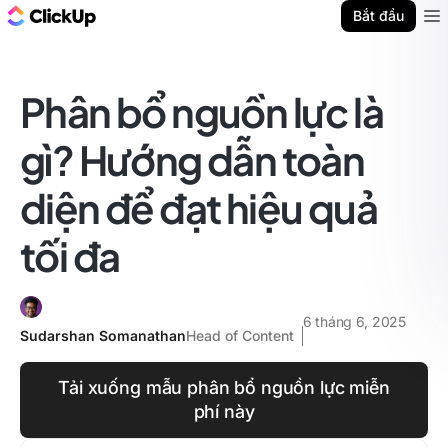
ClickUp Blog
Bắt đầu
Ope
Phân bổ nguồn lực là
gì? Hướng dẫn toàn
diện để đạt hiệu quả
tối đa
6 tháng 6, 2025
Sudarshan Somanathan
Head of Content
Tải xuống mẫu phân bổ nguồn lực miễn
phí này