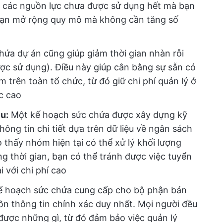
 các nguồn lực chưa được sử dụng hết mà bạn
 bạn mở rộng quy mô mà không cần tăng số
ứa dự án cũng giúp giảm thời gian nhàn rỗi
ợc sử dụng). Điều này giúp cân bằng sự sẵn có
trên toàn tổ chức, từ đó giữ chi phí quản lý ở
c cao
ệu:
Một kế hoạch sức chứa được xây dựng kỹ
ng tin chi tiết dựa trên dữ liệu về ngân sách
 thấy nhóm hiện tại có thể xử lý khối lượng
g thời gian, bạn có thể tránh được việc tuyển
 với chi phí cao
ế hoạch sức chứa cung cấp cho bộ phận bán
ồn thông tin chính xác duy nhất. Mọi người đều
 được những gì, từ đó đảm bảo việc quản lý