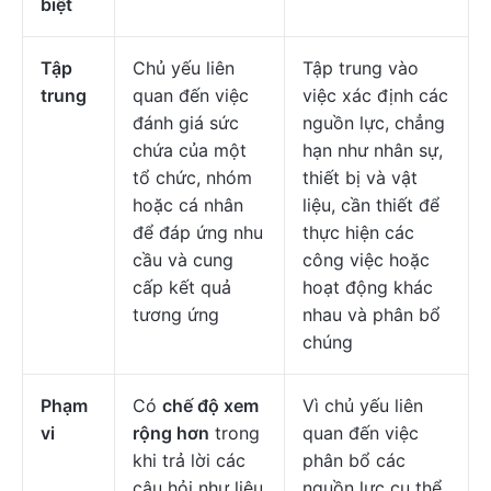
biệt
Tập
Chủ yếu liên
Tập trung vào
trung
quan đến việc
việc xác định các
đánh giá sức
nguồn lực, chẳng
chứa của một
hạn như nhân sự,
tổ chức, nhóm
thiết bị và vật
hoặc cá nhân
liệu, cần thiết để
để đáp ứng nhu
thực hiện các
cầu và cung
công việc hoặc
cấp kết quả
hoạt động khác
tương ứng
nhau và phân bổ
chúng
Phạm
Có
chế độ xem
Vì chủ yếu liên
vi
rộng hơn
trong
quan đến việc
khi trả lời các
phân bổ các
câu hỏi như liệu
nguồn lực cụ thể