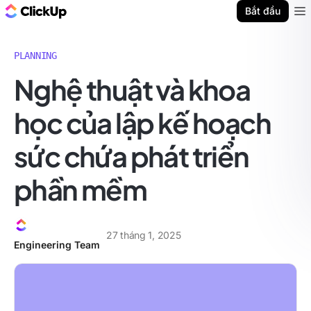
ClickUp Blog
Bắt đầu
Ope
PLANNING
Nghệ thuật và khoa
học của lập kế hoạch
sức chứa phát triển
phần mềm
27 tháng 1, 2025
Engineering Team