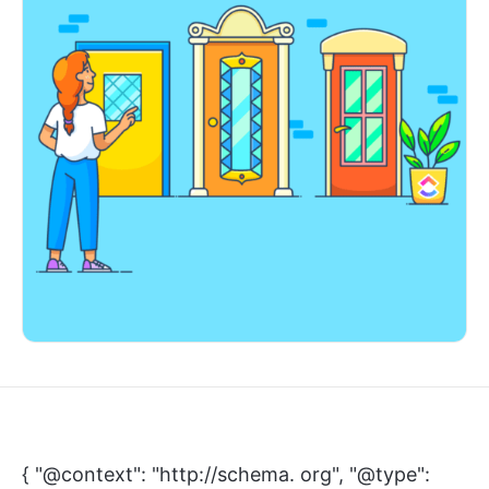
{ "@context": "http://schema. org", "@type":