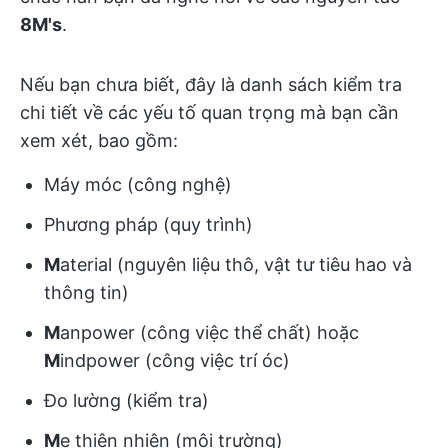
8M's
.
Nếu bạn chưa biết, đây là danh sách kiểm tra
chi tiết về các yếu tố quan trọng mà bạn cần
xem xét, bao gồm:
Máy móc (công nghệ)
Phương pháp (quy trình)
M
aterial (nguyên liệu thô, vật tư tiêu hao và
thông tin)
M
anpower (công việc thể chất) hoặc
M
indpower (công việc trí óc)
Đo lường (kiểm tra)
M
ẹ thiên nhiên (môi trường)