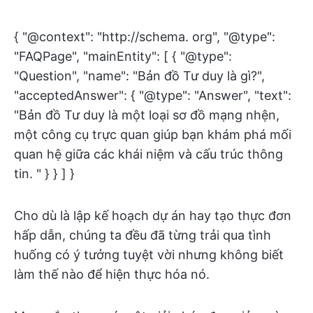
{ "@context": "http://schema. org", "@type":
"FAQPage", "mainEntity": [ { "@type":
"Question", "name": "Bản đồ Tư duy là gì?",
"acceptedAnswer": { "@type": "Answer", "text":
"Bản đồ Tư duy là một loại sơ đồ mạng nhện,
một công cụ trực quan giúp bạn khám phá mối
quan hệ giữa các khái niệm và cấu trúc thông
tin. " } } ] }
Cho dù là lập kế hoạch dự án hay tạo thực đơn
hấp dẫn, chúng ta đều đã từng trải qua tình
huống có ý tưởng tuyệt vời nhưng không biết
làm thế nào để hiện thực hóa nó.