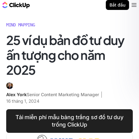
ClickUp Blog
Bắt đầu
Ope
MIND MAPPING
25 ví dụ bản đồ tư duy
ấn tượng cho năm
2025
Alex York
Senior Content Marketing Manager
16 tháng 1, 2024
Tải miễn phí mẫu bảng trắng sơ đồ tư duy
trống ClickUp