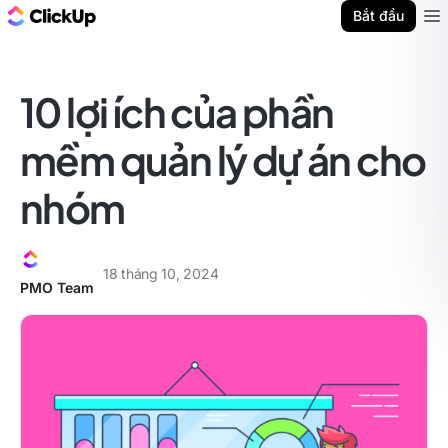
ClickUp Blog
Bắt đầu
Ope
10 lợi ích của phần
mềm quản lý dự án cho
nhóm
18 tháng 10, 2024
PMO Team