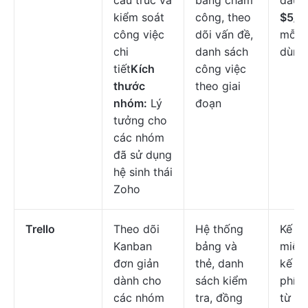
cấu trúc và
bảng chấm
đầu t
kiểm soát
công, theo
$5/t
công việc
dõi vấn đề,
mỗi 
chi
danh sách
dùng
tiết
Kích
công việc
thước
theo giai
nhóm:
Lý
đoạn
tưởng cho
các nhóm
đã sử dụng
hệ sinh thái
Zoho
Trello
Theo dõi
Hệ thống
Kế h
Kanban
bảng và
miễn 
đơn giản
thẻ, danh
kế ho
dành cho
sách kiểm
phí b
các nhóm
tra, đồng
từ
$6