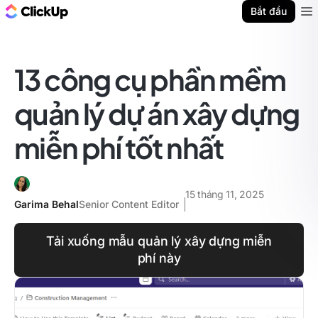
ClickUp Blog
Bắt đầu
Ope
13 công cụ phần mềm
quản lý dự án xây dựng
miễn phí tốt nhất
15 tháng 11, 2025
Garima Behal
Senior Content Editor
Tải xuống mẫu quản lý xây dựng miễn
phí này