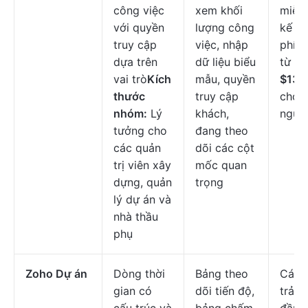
công việc
xem khối
miễn 
với quyền
lượng công
kế ho
truy cập
việc, nhập
phí b
dựa trên
dữ liệu biểu
từ
vai trò
Kích
mẫu, quyền
$13,
thước
truy cập
cho 
nhóm:
Lý
khách,
ngườ
tưởng cho
đang theo
các quản
dõi các cột
trị viên xây
mốc quan
dựng, quản
trọng
lý dự án và
nhà thầu
phụ
Zoho Dự án
Dòng thời
Bảng theo
Các 
gian có
dõi tiến độ,
trả p