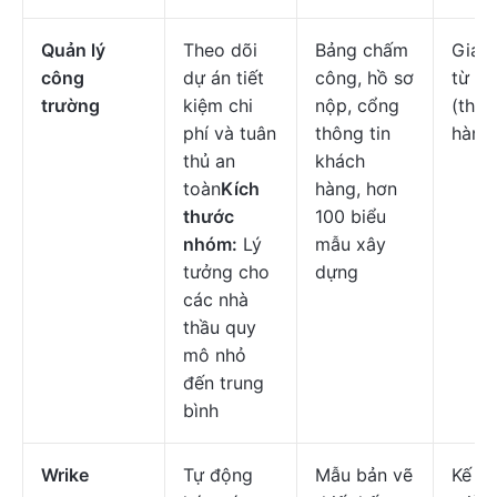
Quản lý
Theo dõi
Bảng chấm
Giá b
công
dự án tiết
công, hồ sơ
từ
$4
trường
kiệm chi
nộp, cổng
(than
phí và tuân
thông tin
hàng
thủ an
khách
toàn
Kích
hàng, hơn
thước
100 biểu
nhóm:
Lý
mẫu xây
tưởng cho
dựng
các nhà
thầu quy
mô nhỏ
đến trung
bình
Wrike
Tự động
Mẫu bản vẽ
Kế h