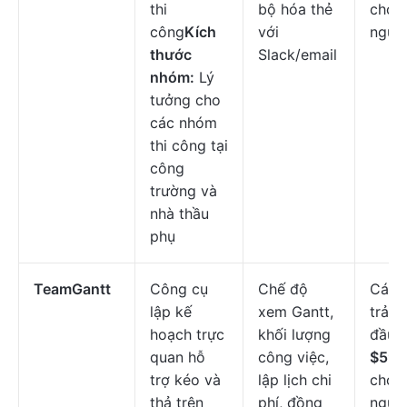
thi
bộ hóa thẻ
cho 
công
Kích
với
ngườ
thước
Slack/email
nhóm:
Lý
tưởng cho
các nhóm
thi công tại
công
trường và
nhà thầu
phụ
TeamGantt
Công cụ
Chế độ
Các 
lập kế
xem Gantt,
trả p
hoạch trực
khối lượng
đầu t
quan hỗ
công việc,
$59/
trợ kéo và
lập lịch chi
cho 
thả trên
phí, đồng
người