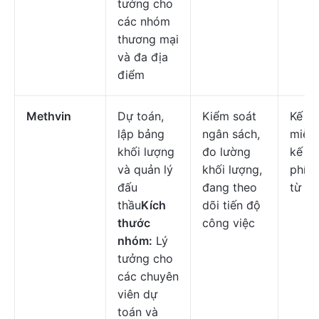
tưởng cho
các nhóm
thương mại
và đa địa
điểm
Methvin
Dự toán,
Kiểm soát
Kế h
lập bảng
ngân sách,
miễn 
khối lượng
đo lường
kế ho
và quản lý
khối lượng,
phí b
đấu
đang theo
từ
$2
thầu
Kích
dõi tiến độ
thước
công việc
nhóm:
Lý
tưởng cho
các chuyên
viên dự
toán và