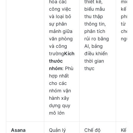
hóa các
thiết kế,
miễn 
công việc
biểu mẫu
kế ho
và loại bỏ
thu thập
phí b
sự phân
thông tin,
từ
$1
mảnh giữa
phân tích
cho 
văn phòng
rủi ro bằng
ngườ
và công
AI, bảng
trường
Kích
điều khiển
thước
thời gian
nhóm:
Phù
thực
hợp nhất
cho các
nhóm vận
hành xây
dựng quy
mô lớn
Asana
Quản lý
Chế độ
Kế h