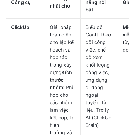
Công cụ
năng nổi
Giá c
nhất cho
bật
ClickUp
Giải pháp
Biểu đồ
Miễn 
toàn diện
Gantt, theo
viễn
;
cho lập kế
dõi công
tùy c
hoạch và
việc, chế
doan
hợp tác
độ xem
trong xây
khối lượng
dựng
Kích
công việc,
thước
ứng dụng
nhóm:
Phù
di động
hợp cho
ngoại
các nhóm
tuyến, Tài
làm việc
liệu, Trợ lý
kết hợp, tại
AI (ClickUp
hiện
Brain)
trường và