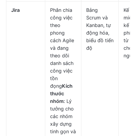
Jira
Phân chia
Bảng
Kế h
công việc
Scrum và
miễn 
theo
Kanban, tự
kế ho
phong
động hóa,
phí b
cách Agile
biểu đồ tiến
từ
$8
và đang
độ
cho 
theo dõi
ngườ
danh sách
công việc
tồn
đọng
Kích
thước
nhóm:
Lý
tưởng cho
các nhóm
xây dựng
tinh gọn và