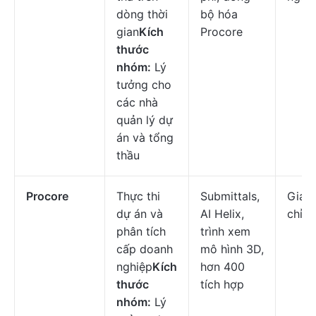
dòng thời
bộ hóa
gian
Kích
Procore
thước
nhóm:
Lý
tưởng cho
các nhà
quản lý dự
án và tổng
thầu
Procore
Thực thi
Submittals,
Giá c
dự án và
AI Helix,
chỉnh
phân tích
trình xem
cấp doanh
mô hình 3D,
nghiệp
Kích
hơn 400
thước
tích hợp
nhóm:
Lý