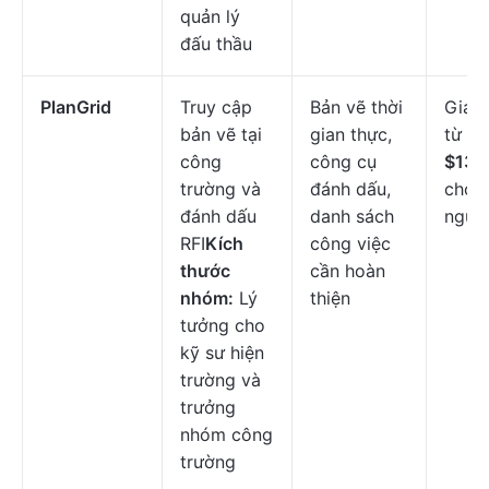
quản lý
đấu thầu
PlanGrid
Truy cập
Bản vẽ thời
Giá b
bản vẽ tại
gian thực,
từ
công
công cụ
$136
trường và
đánh dấu,
cho 
đánh dấu
danh sách
ngườ
RFI
Kích
công việc
thước
cần hoàn
nhóm:
Lý
thiện
tưởng cho
kỹ sư hiện
trường và
trưởng
nhóm công
trường