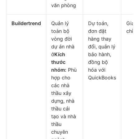
văn phòng
Buildertrend
Quản lý
Dự toán,
Giá c
toàn bộ
đơn đặt
chỉnh
vòng đời
hàng thay
dự án nhà
đổi, quản lý
ở
Kích
bảo hành,
thước
đồng bộ
nhóm:
Phù
hóa với
hợp cho
QuickBooks
các nhà
thầu xây
dựng, nhà
thầu cải
tạo và nhà
thầu
chuyên