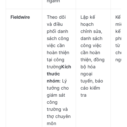
ngành
Fieldwire
Theo dõi
Lập kế
Kế h
và điều
hoạch
miễn 
phối danh
chỉnh sửa,
kế ho
sách công
danh sách
phí b
việc cần
công việc
từ
$5
hoàn thiện
cần hoàn
cho 
tại công
thiện, đồng
ngườ
trường
Kích
bộ hóa
thước
ngoại
nhóm:
Lý
tuyến, báo
tưởng cho
cáo kiểm
giám sát
tra
công
trường và
thợ chuyên
môn