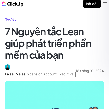
ClickUp Blog
Bắt đầu
Ope
MANAGE
7 Nguyên tắc Lean
giúp phát triển phần
mềm của bạn
18 tháng 10, 2024
Faisal Malas
Expansion Account Executive