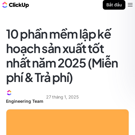
ClickUp Blog
Bắt đầu
Ope
10 phần mềm lập kế
hoạch sản xuất tốt
nhất năm 2025 (Miễn
phí & Trả phí)
27 tháng 1, 2025
Engineering Team