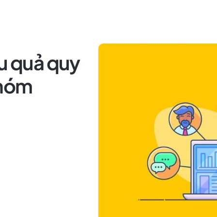
ệu quả quy
nhóm