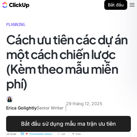
ClickUp Blog
Bắt đầu
Ope
PLANNING
Cách ưu tiên các dự án
một cách chiến lược
(Kèm theo mẫu miễn
phí)
29 tháng 12, 2025
Erica Golightly
Senior Writer
Bắt đầu sử dụng mẫu ma trận ưu tiên