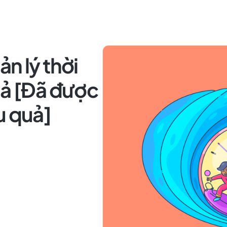
n lý thời
uả [Đã được
u quả]