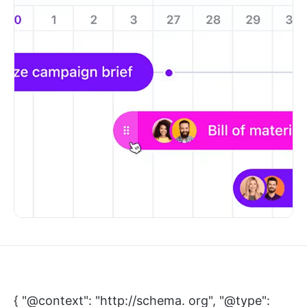
{ "@context": "http://schema. org", "@type":