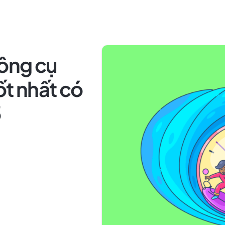
ông cụ
ốt nhất có
5