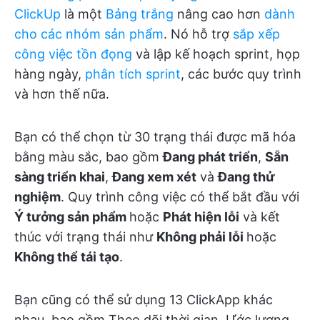
ClickUp
là một
Bảng trắng
nâng cao hơn
dành
cho các nhóm sản phẩm
. Nó hỗ trợ
sắp xếp
công việc tồn đọng
và lập kế hoạch sprint, họp
hàng ngày,
phân tích sprint
, các bước quy trình
và hơn thế nữa.
Bạn có thể chọn từ 30 trạng thái được mã hóa
bằng màu sắc, bao gồm
Đang phát triển
,
Sẵn
sàng triển khai
,
Đang xem xét
và
Đang thử
nghiệm
. Quy trình công việc có thể bắt đầu với
Ý tưởng sản phẩm
hoặc
Phát hiện lỗi
và kết
thúc với trạng thái như
Không phải lỗi
hoặc
Không thể tái tạo
.
Bạn cũng có thể sử dụng 13 ClickApp khác
nhau, bao gồm Theo dõi thời gian, Ước lượng