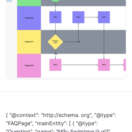
{ "@context": "http://schema. org", "@type":
"FAQPage", "mainEntity": [ { "@type":
"Question", "name": "Mẫu Swimlane là gì?",