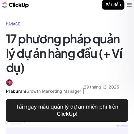
ClickUp Blog
Bắt đầu
Ope
MANAGE
17 phương pháp quản
lý dự án hàng đầu (+ Ví
dụ)
29 tháng 12, 2025
Praburam
Growth Marketing Manager
Tải ngay mẫu quản lý dự án miễn phí trên
ClickUp!