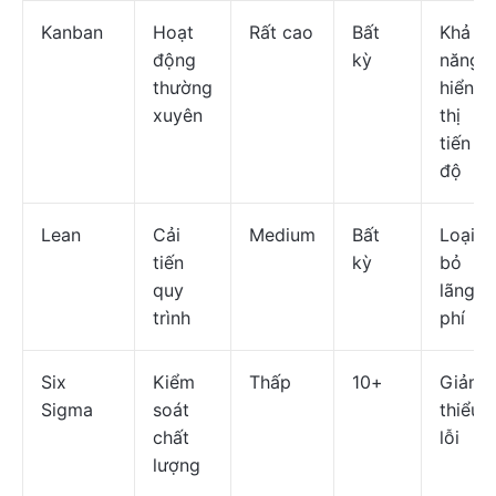
Kanban
Hoạt
Rất cao
Bất
Khả
động
kỳ
năng
thường
hiển
xuyên
thị
tiến
độ
Lean
Cải
Medium
Bất
Loại
tiến
kỳ
bỏ
quy
lãng
trình
phí
Six
Kiểm
Thấp
10+
Giảm
Sigma
soát
thiểu
chất
lỗi
lượng