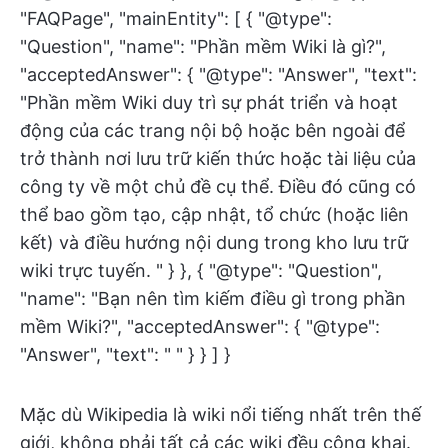
"FAQPage", "mainEntity": [ { "@type":
"Question", "name": "Phần mềm Wiki là gì?",
"acceptedAnswer": { "@type": "Answer", "text":
"Phần mềm Wiki duy trì sự phát triển và hoạt
động của các trang nội bộ hoặc bên ngoài để
trở thành nơi lưu trữ kiến thức hoặc tài liệu của
công ty về một chủ đề cụ thể. Điều đó cũng có
thể bao gồm tạo, cập nhật, tổ chức (hoặc liên
kết) và điều hướng nội dung trong kho lưu trữ
wiki trực tuyến. " } }, { "@type": "Question",
"name": "Bạn nên tìm kiếm điều gì trong phần
mềm Wiki?", "acceptedAnswer": { "@type":
"Answer", "text": " " } } ] }
Mặc dù Wikipedia là wiki nổi tiếng nhất trên thế
giới, không phải tất cả các wiki đều công khai.