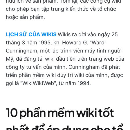
hữu ích về sản phẩm. Tóm lại, các công cụ wiki
cho phép bạn tập trung kiến thức về tổ chức
hoặc sản phẩm.
LỊCH SỬ CỦA WIKIS
Wikis ra đời vào ngày 25
tháng 3 năm 1995, khi Howard G. "Ward"
Cunningham, một lập trình viên máy tính người
Mỹ, đã đăng tải wiki đầu tiên trên trang web của
công ty tư vấn của mình. Cunningham đã phát
triển phần mềm wiki duy trì wiki của mình, được
gọi là "WikiWikiWeb", từ năm 1994.
10 phần mềm wiki tốt
nhất để áp dụng cho tổ