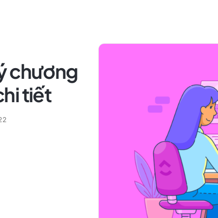
lý chương
hi tiết
022