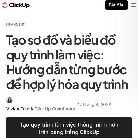
ClickUp Blog
Bắt đầu
Ope
PLANNING
Tạo sơ đồ và biểu đồ
quy trình làm việc:
Hướng dẫn từng bước
để hợp lý hóa quy trình
17 tháng 9, 2024
Vivian Tejeda
ClickUp Contributor
Tạo quy trình làm việc thông minh hơn
trên bảng trắng ClickUp