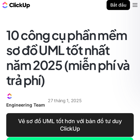
ClickUp Blog
Bắt đầu
Ope
10 công cụ phần mềm
sơ đồ UML tốt nhất
năm 2025 (miễn phí và
trả phí)
27 tháng 1, 2025
Engineering Team
Vẽ sơ đồ UML tốt hơn với bản đồ tư duy
ClickUp