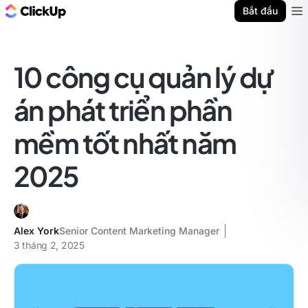
ClickUp Blog
Bắt đầu
Ope
10 công cụ quản lý dự
án phát triển phần
mềm tốt nhất năm
2025
Alex York
Senior Content Marketing Manager
3 tháng 2, 2025