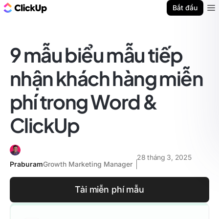
ClickUp Blog
Bắt đầu
Ope
9 mẫu biểu mẫu tiếp
nhận khách hàng miễn
phí trong Word &
ClickUp
28 tháng 3, 2025
Praburam
Growth Marketing Manager
Tải miễn phí mẫu