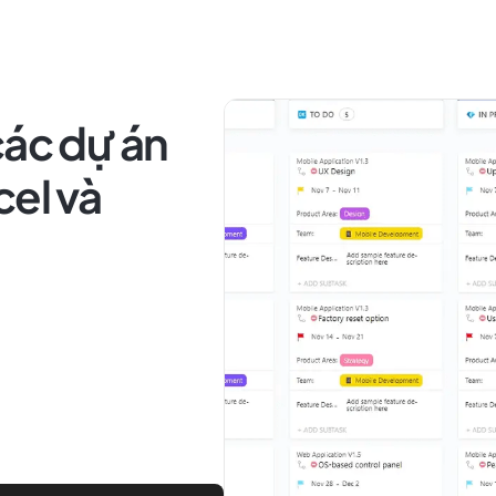
các dự án
cel và