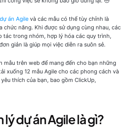
thì công việc sẽ không bao giờ dừng lại. 😳
dự án Agile
và các mẫu có thể tùy chỉnh là
a chức năng. Khi được sử dụng cùng nhau, các
 tác trong nhóm, hợp lý hóa các quy trình,
đơn giản là giúp mọi việc diễn ra suôn sẻ.
àn mẫu trên web để mang đến cho bạn những
 tải xuống 12 mẫu Agile cho các phong cách và
yêu thích của bạn, bao gồm ClickUp,
ý dự án Agile là gì?