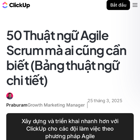
ClickUp Blog
Bắt đầu
Ope
50 Thuật ngữ Agile
Scrum mà ai cũng cần
biết (Bảng thuật ngữ
chi tiết)
25 tháng 3, 2025
Praburam
Growth Marketing Manager
Xây dựng và triển khai nhanh hơn với
ClickUp cho các đội làm việc theo
phương pháp Agile