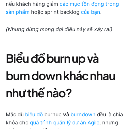
nếu khách hàng giảm
các mục tồn đọng trong
sản phẩm
hoặc sprint backlog
của bạn
.
(Nhưng đừng mong đợi điều này sẽ xảy ra!)
Biểu đồ burn up và
burn down khác nhau
như thế nào?
Mặc dù
biểu đồ
burnup
và
burndown
đều là chìa
khóa cho
quá trình quản lý dự án Agile
, nhưng