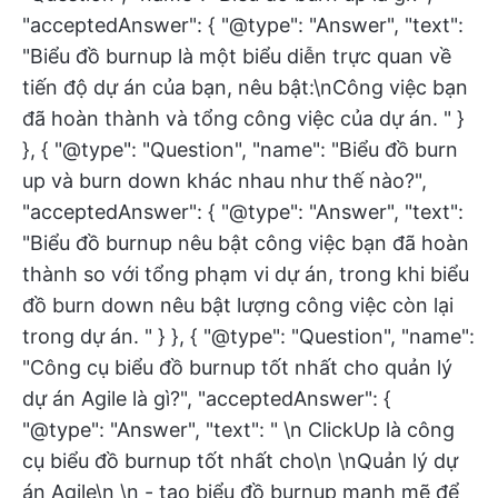
"acceptedAnswer": { "@type": "Answer", "text":
"Biểu đồ burnup là một biểu diễn trực quan về
tiến độ dự án của bạn, nêu bật:\nCông việc bạn
đã hoàn thành và tổng công việc của dự án. " }
}, { "@type": "Question", "name": "Biểu đồ burn
up và burn down khác nhau như thế nào?",
"acceptedAnswer": { "@type": "Answer", "text":
"Biểu đồ burnup nêu bật công việc bạn đã hoàn
thành so với tổng phạm vi dự án, trong khi biểu
đồ burn down nêu bật lượng công việc còn lại
trong dự án. " } }, { "@type": "Question", "name":
"Công cụ biểu đồ burnup tốt nhất cho quản lý
dự án Agile là gì?", "acceptedAnswer": {
"@type": "Answer", "text": " \n ClickUp là công
cụ biểu đồ burnup tốt nhất cho\n \nQuản lý dự
án Agile\n \n - tạo biểu đồ burnup mạnh mẽ để