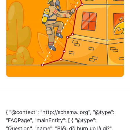
{ "@context": "http://schema. org", "@type":
"FAQPage", "mainEntity": [ { "@type":
"Question", "name": "Biểu đồ burn up là gì?",