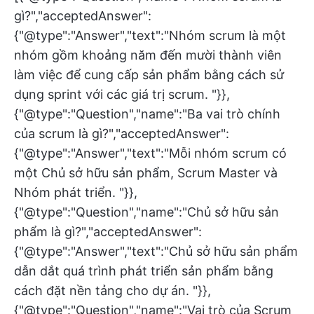
gì?","acceptedAnswer":
{"@type":"Answer","text":"Nhóm scrum là một
nhóm gồm khoảng năm đến mười thành viên
làm việc để cung cấp sản phẩm bằng cách sử
dụng sprint với các giá trị scrum. "}},
{"@type":"Question","name":"Ba vai trò chính
của scrum là gì?","acceptedAnswer":
{"@type":"Answer","text":"Mỗi nhóm scrum có
một Chủ sở hữu sản phẩm, Scrum Master và
Nhóm phát triển. "}},
{"@type":"Question","name":"Chủ sở hữu sản
phẩm là gì?","acceptedAnswer":
{"@type":"Answer","text":"Chủ sở hữu sản phẩm
dẫn dắt quá trình phát triển sản phẩm bằng
cách đặt nền tảng cho dự án. "}},
{"@type":"Question","name":"Vai trò của Scrum