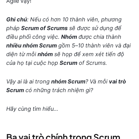
Agile vậy!
Ghi chú
: Nếu có hơn 10 thành viên, phương
pháp
Scrum
of Scrums
sẽ được sử dụng để
điều phối công việc.
Nhóm
được chia thành
nhiều nhóm Scrum
gồm 5–10 thành viên và đại
diện từ mỗi
nhóm
sẽ họp để xem xét tiến độ
của họ tại cuộc họp
Scrum
of Scrums.
Vậy ai là ai trong
nhóm Scrum
? Và mỗi
vai trò
Scrum
có những trách nhiệm gì?
Hãy cùng tìm hiểu…
Ba vai trò chính trong Scrum