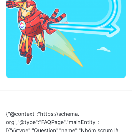
{"@context":"https://schema.
org","@type":"FAQPage","mainEntity":
[{"@type":"Question","name":"Nhóm scrum là