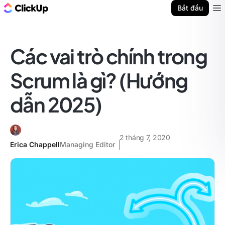
ClickUp Blog
Bắt đầu
Ope
Các vai trò chính trong
Scrum là gì? (Hướng
dẫn 2025)
2 tháng 7, 2020
Erica Chappell
Managing Editor