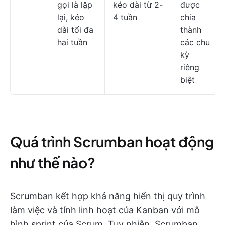
gọi là lặp
kéo dài từ 2-
được
lại, kéo
4 tuần
chia
dài tối đa
thành
hai tuần
các chu
kỳ
riêng
biệt
Quá trình Scrumban hoạt động
như thế nào?
Scrumban kết hợp khả năng hiển thị quy trình
làm việc và tính linh hoạt của Kanban với mô
hình sprint của Scrum. Tuy nhiên, Scrumban