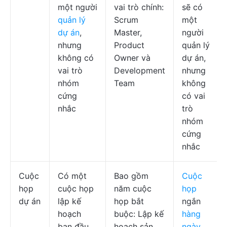
một người
vai trò chính:
sẽ có
quản lý
Scrum
một
dự án
,
Master,
người
nhưng
Product
quản lý
không có
Owner và
dự án,
vai trò
Development
nhưng
nhóm
Team
không
cứng
có vai
nhắc
trò
nhóm
cứng
nhắc
Cuộc
Có một
Bao gồm
Cuộc
họp
cuộc họp
năm cuộc
họp
dự án
lập kế
họp bắt
ngắn
hoạch
buộc: Lập kế
hàng
ban đầu,
hoạch sản
ngày