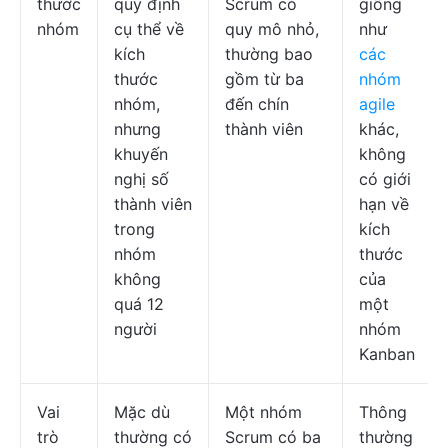
thước
quy định
Scrum có
giống
nhóm
cụ thể về
quy mô nhỏ,
như
kích
thường bao
các
thước
gồm từ ba
nhóm
nhóm,
đến chín
agile
nhưng
thành viên
khác,
khuyến
không
nghị số
có giới
thành viên
hạn về
trong
kích
nhóm
thước
không
của
quá 12
một
người
nhóm
Kanban
Vai
Mặc dù
Một nhóm
Thông
trò
thường có
Scrum có ba
thường