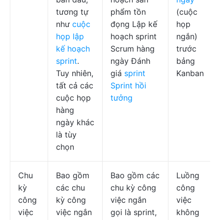
tương tự
phẩm tồn
(cuộc
như
cuộc
đọng Lập kế
họp
họp lập
hoạch sprint
ngắn)
kế hoạch
Scrum hàng
trước
sprint
.
ngày Đánh
bảng
Tuy nhiên,
giá
sprint
Kanban
tất cả các
Sprint hồi
cuộc họp
tưởng
hàng
ngày khác
là tùy
chọn
Chu
Bao gồm
Bao gồm các
Luồng
kỳ
các chu
chu kỳ công
công
công
kỳ công
việc ngắn
việc
việc
việc ngắn
gọi là sprint,
không