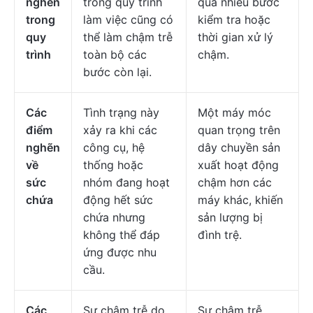
nghẽn
trong quy trình
quá nhiều bước
trong
làm việc cũng có
kiểm tra hoặc
quy
thể làm chậm trễ
thời gian xử lý
trình
toàn bộ các
chậm.
bước còn lại.
Các
Tình trạng này
Một máy móc
điểm
xảy ra khi các
quan trọng trên
nghẽn
công cụ, hệ
dây chuyền sản
về
thống hoặc
xuất hoạt động
sức
nhóm đang hoạt
chậm hơn các
chứa
động hết sức
máy khác, khiến
chứa nhưng
sản lượng bị
không thể đáp
đình trệ.
ứng được nhu
cầu.
Các
Sự chậm trễ do
Sự chậm trễ