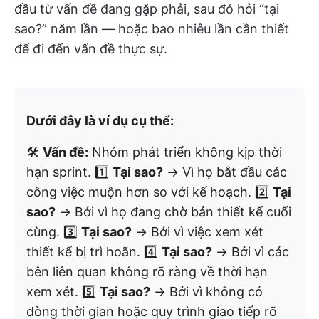
đầu từ vấn đề đang gặp phải, sau đó hỏi “tại
sao?” năm lần — hoặc bao nhiêu lần cần thiết
để đi đến vấn đề thực sự.
Dưới đây là ví dụ cụ thể:
🛠️
Vấn đề:
Nhóm phát triển không kịp thời
hạn sprint. 1️⃣
Tại sao?
→ Vì họ bắt đầu các
công việc muộn hơn so với kế hoạch. 2️⃣
Tại
sao?
→ Bởi vì họ đang chờ bản thiết kế cuối
cùng. 3️⃣
Tại sao?
→ Bởi vì việc xem xét
thiết kế bị trì hoãn. 4️⃣
Tại sao?
→ Bởi vì các
bên liên quan không rõ ràng về thời hạn
xem xét. 5️⃣
Tại sao?
→ Bởi vì không có
dòng thời gian hoặc quy trình giao tiếp rõ