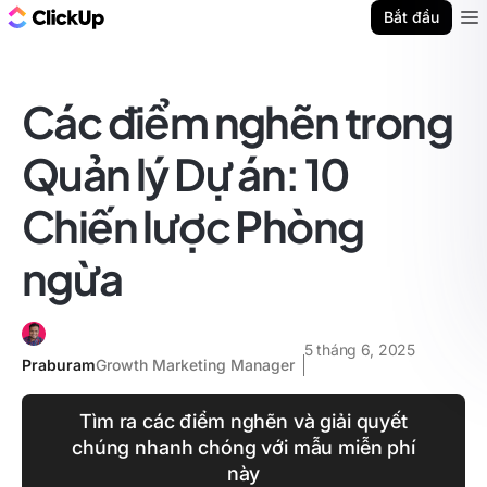
ClickUp Blog
Bắt đầu
Ope
Các điểm nghẽn trong
Quản lý Dự án: 10
Chiến lược Phòng
ngừa
5 tháng 6, 2025
Praburam
Growth Marketing Manager
Tìm ra các điểm nghẽn và giải quyết
chúng nhanh chóng với mẫu miễn phí
này