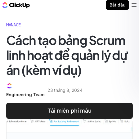
ClickUp Blog
Bắt đầu
Ope
MANAGE
Cách tạo bảng Scrum
linh hoạt để quản lý dự
án (kèm ví dụ)
23 tháng 8, 2024
Engineering Team
Tải miễn phí mẫu