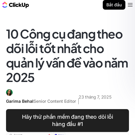
ClickUp Blog
Bắt đầu
Ope
10 Công cụ đang theo
dõi lỗi tốt nhất cho
quản lý vấn đề vào năm
2025
23 tháng 7, 2025
Garima Behal
Senior Content Editor
Hãy thử phần mềm đang theo dõi lỗi
hàng đầu #1