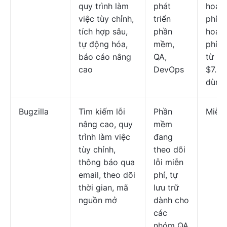
quy trình làm
phát
hoạc
việc tùy chỉnh,
triển
phí; 
tích hợp sâu,
phần
hoạch
tự động hóa,
mềm,
phí b
báo cáo nâng
QA,
từ
cao
DevOps
$7.53
dùng
Bugzilla
Tìm kiếm lỗi
Phần
Miễn 
nâng cao, quy
mềm
trình làm việc
đang
tùy chỉnh,
theo dõi
thông báo qua
lỗi miễn
email, theo dõi
phí, tự
thời gian, mã
lưu trữ
nguồn mở
dành cho
các
nhóm QA