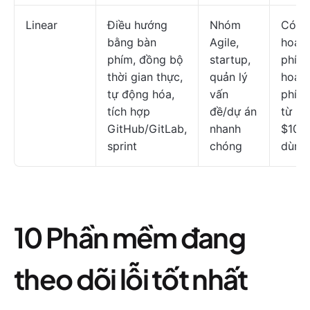
Linear
Điều hướng
Nhóm
Có k
bằng bàn
Agile,
hoạc
phím, đồng bộ
startup,
phí; 
thời gian thực,
quản lý
hoạch
tự động hóa,
vấn
phí b
tích hợp
đề/dự án
từ
GitHub/GitLab,
nhanh
$10/
sprint
chóng
dùng
10 Phần mềm đang
theo dõi lỗi tốt nhất