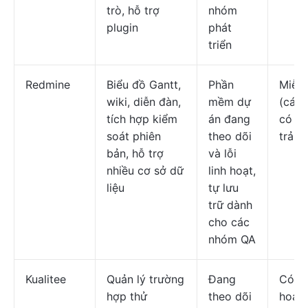
trò, hỗ trợ
nhóm
plugin
phát
triển
Redmine
Biểu đồ Gantt,
Phần
Miễn 
wiki, diễn đàn,
mềm dự
(các 
tích hợp kiểm
án đang
có th
soát phiên
theo dõi
trả ph
bản, hỗ trợ
và lỗi
nhiều cơ sở dữ
linh hoạt,
liệu
tự lưu
trữ dành
cho các
nhóm QA
Kualitee
Quản lý trường
Đang
Có k
hợp thử
theo dõi
hoạc