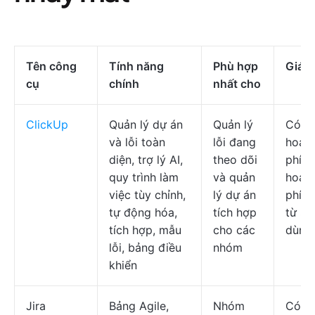
Tên công
Tính năng
Phù hợp
Giá c
cụ
chính
nhất cho
ClickUp
Quản lý dự án
Quản lý
Có k
và lỗi toàn
lỗi đang
hoạc
diện, trợ lý AI,
theo dõi
phí; 
quy trình làm
và quản
hoạch
việc tùy chỉnh,
lý dự án
phí b
tự động hóa,
tích hợp
từ $7
tích hợp, mẫu
cho các
dùng
lỗi, bảng điều
nhóm
khiển
Jira
Bảng Agile,
Nhóm
Có k