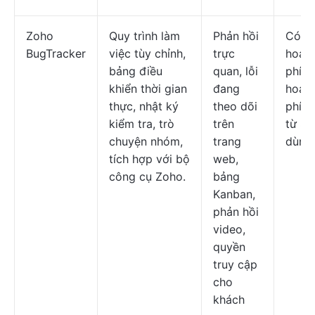
Zoho
Quy trình làm
Phản hồi
Có k
BugTracker
việc tùy chỉnh,
trực
hoạc
bảng điều
quan, lỗi
phí; 
khiển thời gian
đang
hoạch
thực, nhật ký
theo dõi
phí b
kiểm tra, trò
trên
từ $4
chuyện nhóm,
trang
dùng
tích hợp với bộ
web,
công cụ Zoho.
bảng
Kanban,
phản hồi
video,
quyền
truy cập
cho
khách