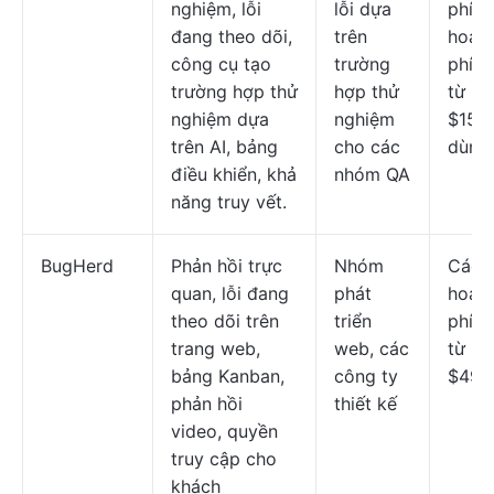
nghiệm, lỗi
lỗi dựa
phí; 
đang theo dõi,
trên
hoạch
công cụ tạo
trường
phí b
trường hợp thử
hợp thử
từ
nghiệm dựa
nghiệm
$15/
trên AI, bảng
cho các
dùng
điều khiển, khả
nhóm QA
năng truy vết.
BugHerd
Phản hồi trực
Nhóm
Các 
quan, lỗi đang
phát
hoạch
theo dõi trên
triển
phí b
trang web,
web, các
từ
bảng Kanban,
công ty
$49/
phản hồi
thiết kế
video, quyền
truy cập cho
khách