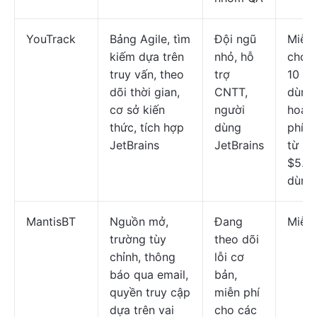
YouTrack
Bảng Agile, tìm
Đội ngũ
Miễn 
kiếm dựa trên
nhỏ, hỗ
cho t
truy vấn, theo
trợ
10 ng
dõi thời gian,
CNTT,
dùng;
cơ sở kiến
người
hoạch
thức, tích hợp
dùng
phí b
JetBrains
JetBrains
từ
$5.4
dùng
MantisBT
Nguồn mở,
Đang
Miễn 
trường tùy
theo dõi
chỉnh, thông
lỗi cơ
báo qua email,
bản,
quyền truy cập
miễn phí
dựa trên vai
cho các