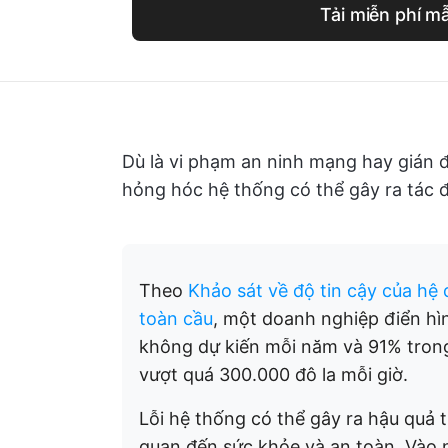
Tải miễn phí m
Dù là vi phạm an ninh mạng hay gián 
hỏng hóc hệ thống có thể gây ra tác đ
Theo
Khảo sát về độ tin cậy của h
toàn cầu
, một doanh nghiệp điển hì
không dự kiến mỗi năm và 91% tron
vượt quá 300.000 đô la mỗi giờ.
Lỗi hệ thống có thể gây ra hậu quả th
quan đến sức khỏe và an toàn. Vào 