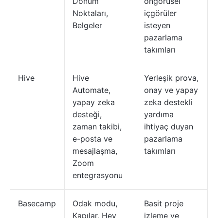
Dönüm
öngörüsel
Noktaları,
içgörüler
Belgeler
isteyen
pazarlama
takımları
Hive
Hive
Yerleşik prova,
Automate,
onay ve yapay
yapay zeka
zeka destekli
desteği,
yardıma
zaman takibi,
ihtiyaç duyan
e-posta ve
pazarlama
mesajlaşma,
takımları
Zoom
entegrasyonu
Basecamp
Odak modu,
Basit proje
Kapılar, Hey
izleme ve