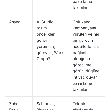
pazarlama
takımları
Asana
AI Studio,
Çok kanallı
takım
kampanyalar
öncelikleri,
yürüten ve her
görev
bir görevin
yorumları,
hedeflerle nasıl
görevler, Work
bağlantılı
Graph®
olduğunu
görebilme
görünürlüğüne
ihtiyaç duyan
pazarlama
takımları
Zoho
Şablonlar,
Tek bir
Proje
Blueprint
platformda