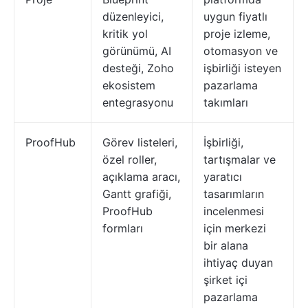
düzenleyici,
uygun fiyatlı
kritik yol
proje izleme,
görünümü, AI
otomasyon ve
desteği, Zoho
işbirliği isteyen
ekosistem
pazarlama
entegrasyonu
takımları
ProofHub
Görev listeleri,
İşbirliği,
özel roller,
tartışmalar ve
açıklama aracı,
yaratıcı
Gantt grafiği,
tasarımların
ProofHub
incelenmesi
formları
için merkezi
bir alana
ihtiyaç duyan
şirket içi
pazarlama