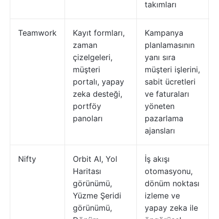
takımları
Teamwork
Kayıt formları,
Kampanya
zaman
planlamasının
çizelgeleri,
yanı sıra
müşteri
müşteri işlerini,
portalı, yapay
sabit ücretleri
zeka desteği,
ve faturaları
portföy
yöneten
panoları
pazarlama
ajansları
Nifty
Orbit AI, Yol
İş akışı
Haritası
otomasyonu,
görünümü,
dönüm noktası
Yüzme Şeridi
izleme ve
görünümü,
yapay zeka ile