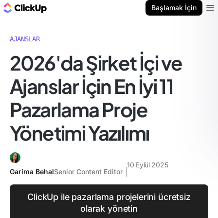
ClickUp Blog
Başlamak İçin
Ope
AJANSLAR
2026'da Şirket İçi ve
Ajanslar İçin En İyi 11
Pazarlama Proje
Yönetimi Yazılımı
10 Eylül 2025
Garima Behal
Senior Content Editor
ClickUp ile pazarlama projelerini ücretsiz
olarak yönetin