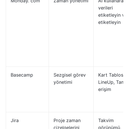
Monday. com
Zaman yönetimi
AI kullanarak
verileri
etiketleyin ve
etiketleyin
Basecamp
Sezgisel görev
Kart Tablosu,
yönetimi
LineUp, Tam
erişim
Jira
Proje zaman
Takvim
çizelgelerini
görünümü,