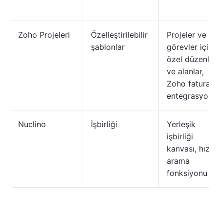
Zoho Projeleri
Özelleştirilebilir
Projeler ve
şablonlar
görevler için
özel düzenler
ve alanlar,
Zoho fatura
entegrasyonu
Nuclino
İşbirliği
Yerleşik
işbirliği
kanvası, hızlı
arama
fonksiyonu