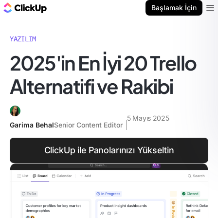
ClickUp Blog
Başlamak İçin
Ope
YAZILIM
2025'in En İyi 20 Trello
Alternatifi ve Rakibi
5 Mayıs 2025
Garima Behal
Senior Content Editor
ClickUp ile Panolarınızı Yükseltin