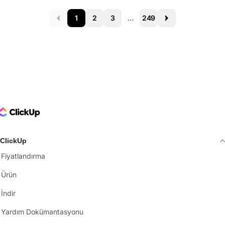
1
2
3
...
249
Prev
Next
ClickUp Logo
ClickUp
Fiyatlandırma
Ürün
İndir
Yardım Dokümantasyonu