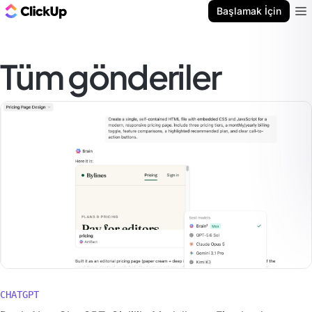
ClickUp Blog
Başlamak İçin
Ope
Tüm gönderiler
CHATGPT