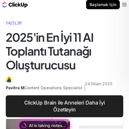
ClickUp Blog
Başlamak İçin
Ope
YAZILIM
2025'in En İyi 11 AI
Toplantı Tutanağı
Oluşturucusu
24 Nisan 2025
Pavitra M
Content Operations Specialist
ClickUp Brain ile Anneleri Daha İyi
Özetleyin