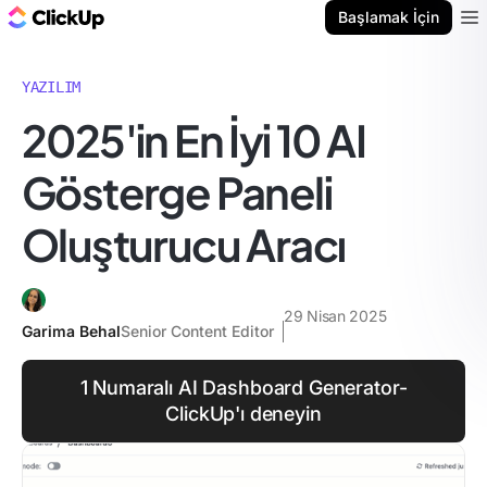
ClickUp Blog
Başlamak İçin
Ope
YAZILIM
2025'in En İyi 10 AI
Gösterge Paneli
Oluşturucu Aracı
29 Nisan 2025
Garima Behal
Senior Content Editor
1 Numaralı AI Dashboard Generator-
ClickUp'ı deneyin