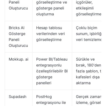
Paneli
görselleştirme ve
içgörüler,
Oluşturucu
gösterge paneli
etkileşimli
oluşturma
görselleştirme
Bricks AI
Hesap tablosu
Çoklu biçim
Gösterge
verilerinden veri
sunum, işbirliği,
Paneli
görselleştirme
veri temizleme
Oluşturucu
Mokkup. ai
Power BI/Tableau
Sürükle ve
entegrasyonlu
bırak, 180'den
özelleştirilebilir BI
fazla şablon, tel
gösterge
kafesleri dışa
panelleri
aktarma
Supadash
PostHog
Gerçek zamanlı
entegrasyonu ile
izleme, görsel