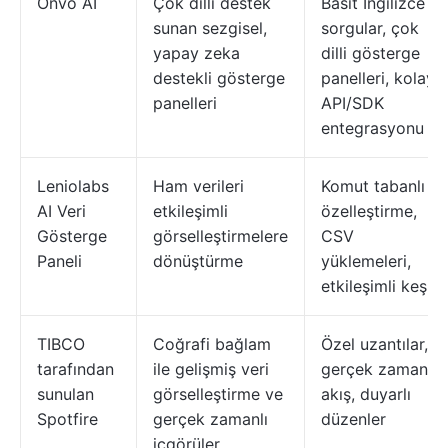
Onvo AI
Çok dilli destek
Basit İngilizce
sunan sezgisel,
sorgular, çok
yapay zeka
dilli gösterge
destekli gösterge
panelleri, kolay
panelleri
API/SDK
entegrasyonu
Leniolabs
Ham verileri
Komut tabanlı
AI Veri
etkileşimli
özelleştirme,
Gösterge
görselleştirmelere
CSV
Paneli
dönüştürme
yüklemeleri,
etkileşimli keşif
TIBCO
Coğrafi bağlam
Özel uzantılar,
tarafından
ile gelişmiş veri
gerçek zamanlı
sunulan
görselleştirme ve
akış, duyarlı
Spotfire
gerçek zamanlı
düzenler
içgörüler