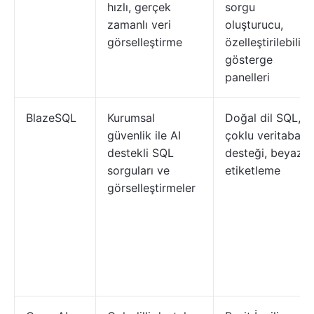
hızlı, gerçek
sorgu
zamanlı veri
oluşturucu,
görselleştirme
özelleştirilebilir
gösterge
panelleri
BlazeSQL
Kurumsal
Doğal dil SQL,
güvenlik ile AI
çoklu veritabanı
destekli SQL
desteği, beyaz
sorguları ve
etiketleme
görselleştirmeler