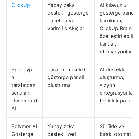
ClickUp
Yapay zeka
AI kılavuzlu
destekli gösterge
gösterge paneli
panelleri ve
kurulumu,
verimli ş Akışları
ClickUp Brain,
özelleştirilebilir
kartlar,
otomasyonlar
Prototypr.
Tasarım öncelikli
AI destekli
ai
gösterge paneli
oluşturma,
tarafından
oluşturma
vizyon
sunulan
entegrasyonları,
Dashboard
topluluk pazarı
AI
Polymer AI
Yapay zeka
Sürükle ve
Gösterge
destekli veri
bırak, otomatik