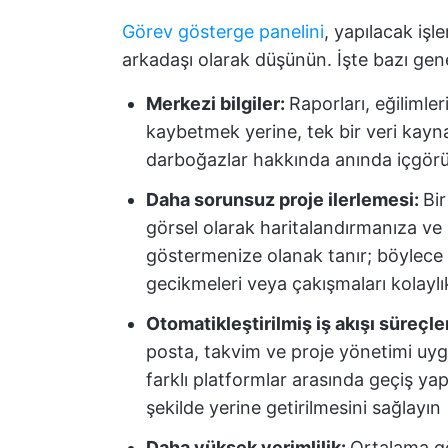
Görev gösterge panelini
, yapılacak işle
arkadaşı olarak düşünün. İşte bazı gene
Merkezi bilgiler:
Raporları, eğilimle
kaybetmek yerine, tek bir veri kayna
darboğazlar hakkında anında içgörü
Daha sorunsuz proje ilerlemesi:
Bir
görsel olarak haritalandırmanıza ve h
göstermenize olanak tanır; böylece pr
gecikmeleri veya çakışmaları kolaylıkl
Otomatikleştirilmiş iş akışı süreçle
posta, takvim ve proje yönetimi uygu
farklı platformlar arasında geçiş yapm
şekilde yerine getirilmesini sağlayın
Daha yüksek verimlilik:
Ortalama gö