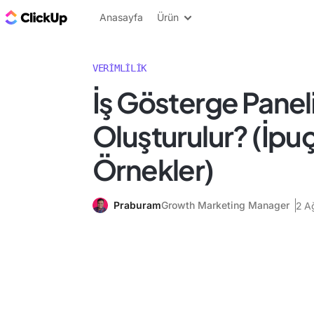
ClickUp Blog
Anasayfa
Ürün
VERIMLILIK
İş Gösterge Paneli
Oluşturulur? (İpuç
Örnekler)
Praburam
Growth Marketing Manager
2 A