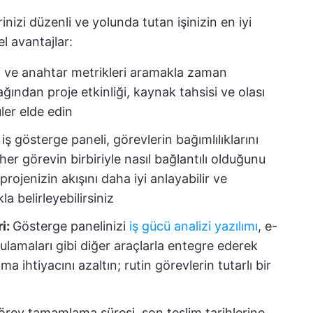
rinizi düzenli ve yolunda tutan işinizin en iyi
l avantajlar:
ri ve anahtar metrikleri aramakla zaman
ğından proje etkinliği, kaynak tahsisi ve olası
ler elde edin
 iş gösterge paneli, görevlerin bağımlılıklarını
er görevin birbiriyle nasıl bağlantılı olduğunu
ojenizin akışını daha iyi anlayabilir ve
a belirleyebilirsiniz
ri:
Gösterge panelinizi
iş gücü analizi yazılımı
, e-
lamaları gibi diğer araçlarla entegre ederek
a ihtiyacını azaltın; rutin görevlerin tutarlı bir
rev tamamlama süresi, son teslim tarihlerine