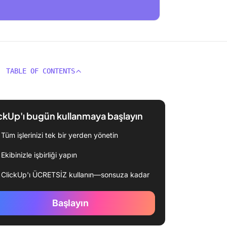
TABLE OF CONTENTS
ckUp'ı bugün kullanmaya başlayın
Tüm işlerinizi tek bir yerden yönetin
Ekibinizle işbirliği yapın
ClickUp'ı ÜCRETSİZ kullanın—sonsuza kadar
Başlayın