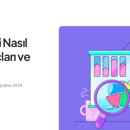
 Nasıl
ları ve
ğustos 2024