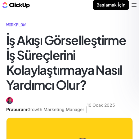
ClickUp Blog
Başlamak İçin
Ope
WORKFLOW
İş Akışı Görselleştirme
İş Süreçlerini
Kolaylaştırmaya Nasıl
Yardımcı Olur?
10 Ocak 2025
Praburam
Growth Marketing Manager