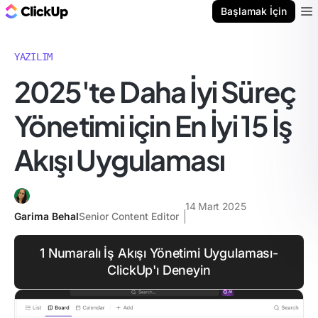
ClickUp Blog
Başlamak İçin
Ope
YAZILIM
2025'te Daha İyi Süreç
Yönetimi için En İyi 15 İş
Akışı Uygulaması
14 Mart 2025
Garima Behal
Senior Content Editor
1 Numaralı İş Akışı Yönetimi Uygulaması-
ClickUp'ı Deneyin