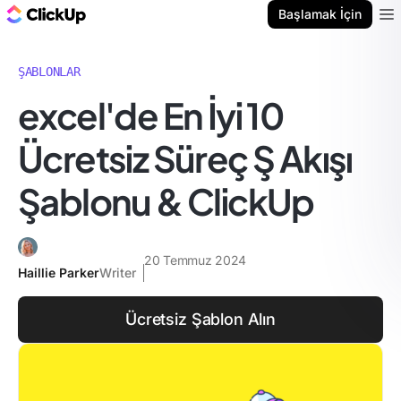
ClickUp Blog
Başlamak İçin
Ope
ŞABLONLAR
excel'de En İyi 10
Ücretsiz Süreç Ş Akışı
Şablonu & ClickUp
20 Temmuz 2024
Haillie Parker
Writer
Ücretsiz Şablon Alın